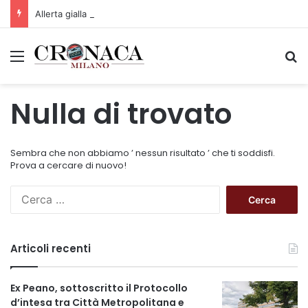
Allerta gialla per rischio temporali a partire dalle ore 18
Menu
C
Nulla di trovato
Sembra che non abbiamo ’ nessun risultato ’ che ti soddisfi.
Prova a cercare di nuovo!
R
i
c
e
Articoli recenti
r
c
a
Ex Peano, sottoscritto il Protocollo
p
d’intesa tra Città Metropolitana e
e