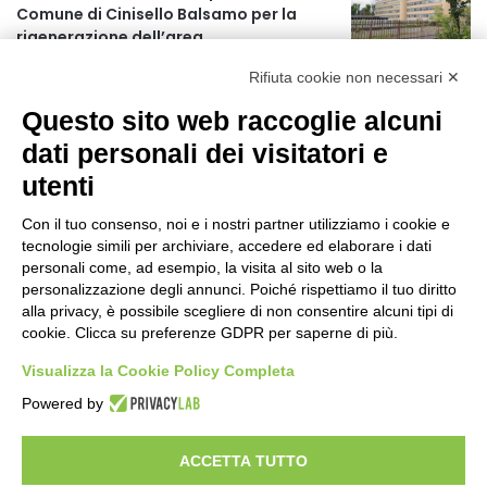
Comune di Cinisello Balsamo per la
r
rigenerazione dell’area
:
5 ore fa
Rifiuta cookie non necessari ✕
Allerta gialla per rischio temporali a
Questo sito web raccoglie alcuni
partire dalle ore 18
6 ore fa
dati personali dei visitatori e
utenti
Ex mercato Selinunte, via libera alle
linee di indirizzo per il nuovo spazio
Con il tuo consenso, noi e i nostri partner utilizziamo i cookie e
socio-aggregativo dedicato ai giovani
tecnologie simili per archiviare, accedere ed elaborare i dati
8 ore fa
personali come, ad esempio, la visita al sito web o la
personalizzazione degli annunci. Poiché rispettiamo il tuo diritto
Assegnati a Sogemi quattro mercati
alla privacy, è possibile scegliere di non consentire alcuni tipi di
comunali coperti
cookie. Clicca su preferenze GDPR per saperne di più.
9 ore fa
Visualizza la Cookie Policy Completa
A Santa Giulia tre nuove vie dedicate a
Powered by
Guidi Cingolani, Zampori e Marchelli
15 ore fa
ACCETTA TUTTO