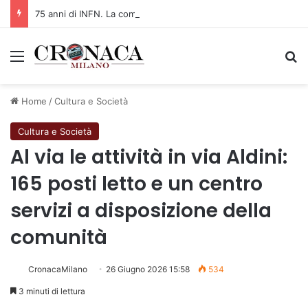
75 anni di INFN. La comunità, la storia, il futuro della ricerca in fisica fondamentale in Italia
Menu
C
Home
/
Cultura e Società
Cultura e Società
Al via le attività in via Aldini:
165 posti letto e un centro
servizi a disposizione della
comunità
CronacaMilano
26 Giugno 2026 15:58
534
3 minuti di lettura