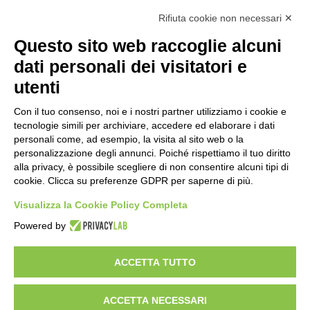
futuro della ricerca in fisica
Rifiuta cookie non necessari ✕
fondamentale in Italia
23 ore fa
Questo sito web raccoglie alcuni
Milano Aiuta Estate, 1600 prestazioni di
dati personali dei visitatori e
assistenza attivate
utenti
1 giorno fa
Con il tuo consenso, noi e i nostri partner utilizziamo i cookie e
Il potenziale invisibile: come la
tecnologie simili per archiviare, accedere ed elaborare i dati
curiosità guida l’evoluzione umana
personali come, ad esempio, la visita al sito web o la
personalizzazione degli annunci. Poiché rispettiamo il tuo diritto
1 giorno fa
alla privacy, è possibile scegliere di non consentire alcuni tipi di
cookie. Clicca su preferenze GDPR per saperne di più.
Milano tra tradizione e mutamento: il
battito sottile di una metropoli in
Visualizza la Cookie Policy Completa
evoluzione
Powered by
2 giorni fa
ACCETTA TUTTO
Visibileweb - IT03270560802 - info@cronacamilano.it
ACCETTA NECESSARI
Privacy Policy