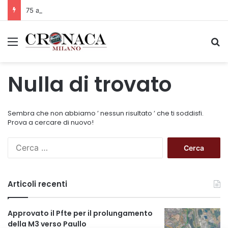
75 anni di INFN. La comunità, la storia, il futuro della ricerca in fisica fondamentale in Italia
Menu
C
Nulla di trovato
Sembra che non abbiamo ’ nessun risultato ’ che ti soddisfi.
Prova a cercare di nuovo!
R
i
c
e
Articoli recenti
r
c
a
Approvato il Pfte per il prolungamento
p
della M3 verso Paullo
e