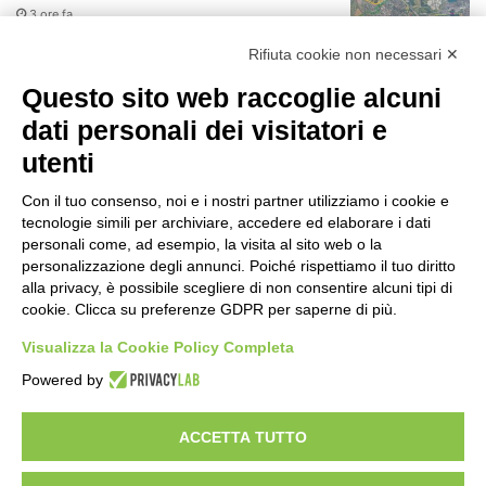
3 ore fa
r
:
Rifiuta cookie non necessari ✕
75 anni di INFN. La comunità, la storia, il
futuro della ricerca in fisica
Questo sito web raccoglie alcuni
fondamentale in Italia
dati personali dei visitatori e
3 ore fa
utenti
Milano Aiuta Estate, 1600 prestazioni di
assistenza attivate
Con il tuo consenso, noi e i nostri partner utilizziamo i cookie e
5 ore fa
tecnologie simili per archiviare, accedere ed elaborare i dati
personali come, ad esempio, la visita al sito web o la
Il potenziale invisibile: come la
personalizzazione degli annunci. Poiché rispettiamo il tuo diritto
curiosità guida l’evoluzione umana
alla privacy, è possibile scegliere di non consentire alcuni tipi di
cookie. Clicca su preferenze GDPR per saperne di più.
12 ore fa
Visualizza la Cookie Policy Completa
Milano tra tradizione e mutamento: il
Powered by
battito sottile di una metropoli in
evoluzione
18 ore fa
ACCETTA TUTTO