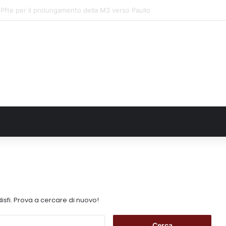
FN. La comunità, la storia, il futuro della ricerca in fisica fondamentale in 
isfi. Prova a cercare di nuovo!
R