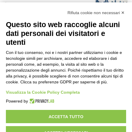
10 ore fa
r
:
Rifiuta cookie non necessari ✕
Rapporto OsMed 2025 sull’uso dei
Questo sito web raccoglie alcuni
farmaci in Italia
10 ore fa
dati personali dei visitatori e
utenti
Un nuovo modello di IA stima il volume
dei ghiacciai del pianeta
Con il tuo consenso, noi e i nostri partner utilizziamo i cookie e
11 ore fa
tecnologie simili per archiviare, accedere ed elaborare i dati
personali come, ad esempio, la visita al sito web o la
Manutenzione strade, nel biennio
personalizzazione degli annunci. Poiché rispettiamo il tuo diritto
2026-27 investiti 56 milioni
alla privacy, è possibile scegliere di non consentire alcuni tipi di
cookie. Clicca su preferenze GDPR per saperne di più.
1 giorno fa
Visualizza la Cookie Policy Completa
Il codice segreto dei neuroni: la
Powered by
memoria della nascita che costruisce il
cervello
1 giorno fa
ACCETTA TUTTO