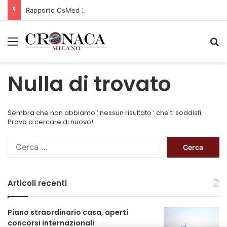
Rapporto OsMed 2025 sull’uso dei farmaci in Italia
Menu
C
Nulla di trovato
Sembra che non abbiamo ’ nessun risultato ’ che ti soddisfi.
Prova a cercare di nuovo!
R
i
c
e
Articoli recenti
r
c
a
Piano straordinario casa, aperti
p
concorsi internazionali
e