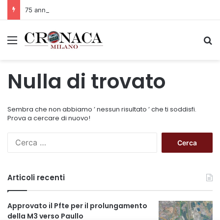
75 anni di INFN. La comunità, la storia, il futuro della ricerca in fisica fondamentale in Italia
Menu
C
Nulla di trovato
Sembra che non abbiamo ’ nessun risultato ’ che ti soddisfi.
Prova a cercare di nuovo!
R
i
c
e
Articoli recenti
r
c
a
Approvato il Pfte per il prolungamento
p
della M3 verso Paullo
e