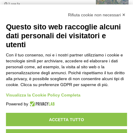
2 ore fa
r
:
Rifiuta cookie non necessari ✕
75 anni di INFN. La comunità, la storia, il
futuro della ricerca in fisica
Questo sito web raccoglie alcuni
fondamentale in Italia
dati personali dei visitatori e
2 ore fa
utenti
Milano Aiuta Estate, 1600 prestazioni di
assistenza attivate
Con il tuo consenso, noi e i nostri partner utilizziamo i cookie e
4 ore fa
tecnologie simili per archiviare, accedere ed elaborare i dati
personali come, ad esempio, la visita al sito web o la
Il potenziale invisibile: come la
personalizzazione degli annunci. Poiché rispettiamo il tuo diritto
curiosità guida l’evoluzione umana
alla privacy, è possibile scegliere di non consentire alcuni tipi di
cookie. Clicca su preferenze GDPR per saperne di più.
11 ore fa
Visualizza la Cookie Policy Completa
Milano tra tradizione e mutamento: il
Powered by
battito sottile di una metropoli in
evoluzione
17 ore fa
ACCETTA TUTTO