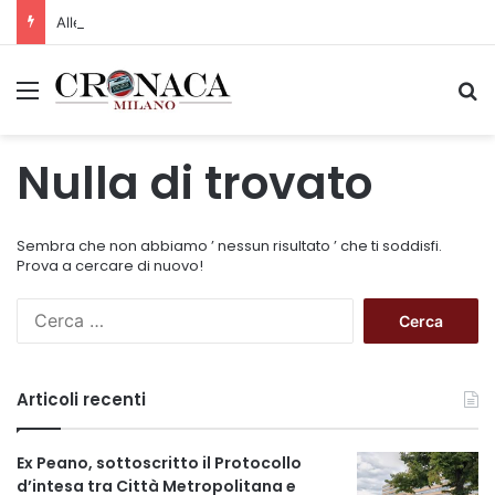
Allerta gialla per rischio temporali a partire dalle ore 18
Menu
C
Nulla di trovato
Sembra che non abbiamo ’ nessun risultato ’ che ti soddisfi.
Prova a cercare di nuovo!
R
i
c
e
Articoli recenti
r
c
a
Ex Peano, sottoscritto il Protocollo
p
d’intesa tra Città Metropolitana e
e