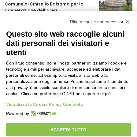
Comune di Cinisello Balsamo per la
r
rigenerazione dell’area
:
3 minuti fa
Rifiuta cookie non necessari ✕
Allerta gialla per rischio temporali a
Questo sito web raccoglie alcuni
partire dalle ore 18
1 ora fa
dati personali dei visitatori e
utenti
Ex mercato Selinunte, via libera alle
linee di indirizzo per il nuovo spazio
Con il tuo consenso, noi e i nostri partner utilizziamo i cookie e
socio-aggregativo dedicato ai giovani
tecnologie simili per archiviare, accedere ed elaborare i dati
3 ore fa
personali come, ad esempio, la visita al sito web o la
personalizzazione degli annunci. Poiché rispettiamo il tuo diritto
Assegnati a Sogemi quattro mercati
alla privacy, è possibile scegliere di non consentire alcuni tipi di
comunali coperti
cookie. Clicca su preferenze GDPR per saperne di più.
4 ore fa
Visualizza la Cookie Policy Completa
A Santa Giulia tre nuove vie dedicate a
Powered by
Guidi Cingolani, Zampori e Marchelli
10 ore fa
ACCETTA TUTTO