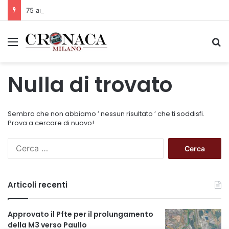
75 anni di INFN. La comunità, la storia, il futuro della ricerca in fisica fondamentale in Italia
Menu
C
Nulla di trovato
Sembra che non abbiamo ’ nessun risultato ’ che ti soddisfi.
Prova a cercare di nuovo!
R
i
c
e
Articoli recenti
r
c
a
Approvato il Pfte per il prolungamento
p
della M3 verso Paullo
e