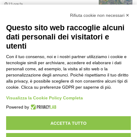
23 ore fa
r
:
Rifiuta cookie non necessari ✕
75 anni di INFN. La comunità, la storia, il
futuro della ricerca in fisica
Questo sito web raccoglie alcuni
fondamentale in Italia
dati personali dei visitatori e
23 ore fa
utenti
Milano Aiuta Estate, 1600 prestazioni di
assistenza attivate
Con il tuo consenso, noi e i nostri partner utilizziamo i cookie e
1 giorno fa
tecnologie simili per archiviare, accedere ed elaborare i dati
personali come, ad esempio, la visita al sito web o la
Il potenziale invisibile: come la
personalizzazione degli annunci. Poiché rispettiamo il tuo diritto
curiosità guida l’evoluzione umana
alla privacy, è possibile scegliere di non consentire alcuni tipi di
cookie. Clicca su preferenze GDPR per saperne di più.
1 giorno fa
Visualizza la Cookie Policy Completa
Milano tra tradizione e mutamento: il
Powered by
battito sottile di una metropoli in
evoluzione
2 giorni fa
ACCETTA TUTTO