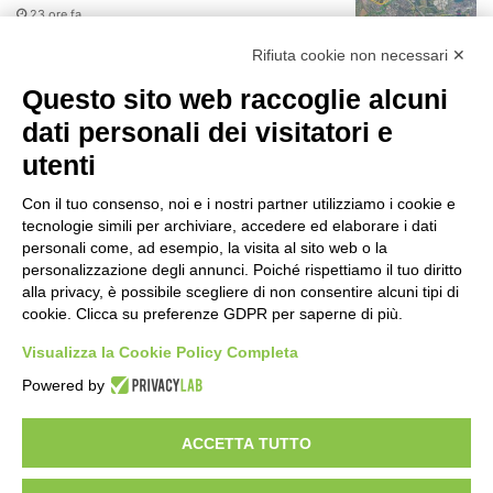
23 ore fa
r
:
Rifiuta cookie non necessari ✕
75 anni di INFN. La comunità, la storia, il
futuro della ricerca in fisica
Questo sito web raccoglie alcuni
fondamentale in Italia
dati personali dei visitatori e
23 ore fa
utenti
Milano Aiuta Estate, 1600 prestazioni di
assistenza attivate
Con il tuo consenso, noi e i nostri partner utilizziamo i cookie e
1 giorno fa
tecnologie simili per archiviare, accedere ed elaborare i dati
personali come, ad esempio, la visita al sito web o la
Il potenziale invisibile: come la
personalizzazione degli annunci. Poiché rispettiamo il tuo diritto
curiosità guida l’evoluzione umana
alla privacy, è possibile scegliere di non consentire alcuni tipi di
cookie. Clicca su preferenze GDPR per saperne di più.
1 giorno fa
Visualizza la Cookie Policy Completa
Milano tra tradizione e mutamento: il
Powered by
battito sottile di una metropoli in
evoluzione
2 giorni fa
ACCETTA TUTTO