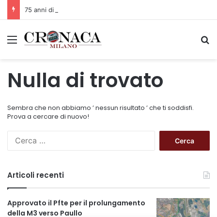
75 anni di INFN. La comunità, la storia, il futuro della ricerca in fisica fondamentale in Italia
Menu
C
Nulla di trovato
Sembra che non abbiamo ’ nessun risultato ’ che ti soddisfi.
Prova a cercare di nuovo!
R
i
c
e
Articoli recenti
r
c
a
Approvato il Pfte per il prolungamento
p
della M3 verso Paullo
e