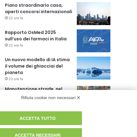
Piano straordinario casa,
aperti concorsi internazionali
22 ore fa
Rapporto OsMed 2025
sull’uso dei farmaci in Italia
22 ore fa
Un nuovo modello di IA stima
il volume dei ghiacciai del
pianeta
23 ore fa
Manutenzione strade, nel
biennio 2026-27 investiti 56
Rifiuta cookie non necessari ✕
milioni
2 giorni fa
ACCETTA TUTTO
ACCETTA NECESSARI