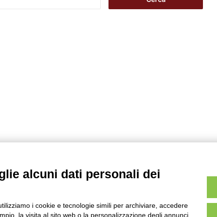
i
c
e
r
c
a
p
e
r
:
lie alcuni dati personali dei
utilizziamo i cookie e tecnologie simili per archiviare, accedere
pio, la visita al sito web o la personalizzazione degli annunci.