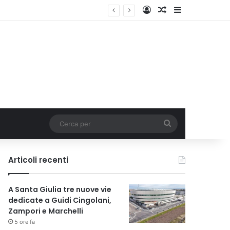
Accedi
Un articolo a c
Barra lateral
Cerca
per
Articoli recenti
A Santa Giulia tre nuove vie
dedicate a Guidi Cingolani,
Zampori e Marchelli
5 ore fa