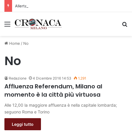
Allerta gialla per rischio temporali a partire dalle ore 18
Menu
C
Home
/
No
No
Redazione
4 Dicembre 2016 14:53
1.291
Affluenza Referendum, Milano al
momento è la città più virtuosa
Alle 12,00 la maggiore affluenza è nella capitale lombarda;
seguono Roma e Torino
Leggi tutto