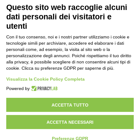
Questo sito web raccoglie alcuni
partire dalle ore 18
4 ore fa
dati personali dei visitatori e
utenti
Ex mercato Selinunte, via libera alle
linee di indirizzo per il nuovo spazio
Con il tuo consenso, noi e i nostri partner utilizziamo i cookie e
socio-aggregativo dedicato ai giovani
tecnologie simili per archiviare, accedere ed elaborare i dati
6 ore fa
personali come, ad esempio, la visita al sito web o la
personalizzazione degli annunci. Poiché rispettiamo il tuo diritto
Assegnati a Sogemi quattro mercati
alla privacy, è possibile scegliere di non consentire alcuni tipi di
comunali coperti
cookie. Clicca su preferenze GDPR per saperne di più.
7 ore fa
Visualizza la Cookie Policy Completa
A Santa Giulia tre nuove vie dedicate a
Powered by
Guidi Cingolani, Zampori e Marchelli
13 ore fa
ACCETTA TUTTO
ACCETTA NECESSARI
Visibileweb - IT03270560802 - info@cronacamilano.it
Privacy Policy
Preferenze GDPR