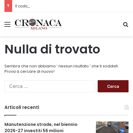
Il codice segreto dei neuroni: la memoria della nascita che costruisce il cervello
Menu
C
Nulla di trovato
Sembra che non abbiamo ’ nessun risultato ’ che ti soddisfi.
Prova a cercare di nuovo!
R
i
c
e
Articoli recenti
r
c
a
Manutenzione strade, nel biennio
p
2026-27 investiti 56 milioni
e