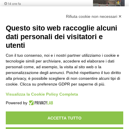
14 ore fa
r
:
Rifiuta cookie non necessari ✕
Il codice segreto dei neuroni: la
memoria della nascita che costruisce il
Questo sito web raccoglie alcuni
cervello
dati personali dei visitatori e
15 ore fa
utenti
Una guida alimentare per affrontare i
giorni più caldi: come idratarsi e cosa
Con il tuo consenso, noi e i nostri partner utilizziamo i cookie e
portare in tavola a Ferragosto
tecnologie simili per archiviare, accedere ed elaborare i dati
19 ore fa
personali come, ad esempio, la visita al sito web o la
Il Comando della Polizia Locale di
personalizzazione degli annunci. Poiché rispettiamo il tuo diritto
Cinisello Balsamo fa scuola
alla privacy, è possibile scegliere di non consentire alcuni tipi di
cookie. Clicca su preferenze GDPR per saperne di più.
20 ore fa
Visualizza la Cookie Policy Completa
JAZZaltro: il quartetto di Luigi
Powered by
Martinale e l’Orchestra da Camera del
Conservatorio Ghedini di Cuneo
20 ore fa
ACCETTA TUTTO