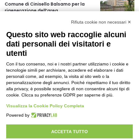
Comune di Cinisello Balsamo per la
r
rigenerazione dell’area
:
3 minuti fa
Rifiuta cookie non necessari ✕
Allerta gialla per rischio temporali a
Questo sito web raccoglie alcuni
partire dalle ore 18
1 ora fa
dati personali dei visitatori e
utenti
Ex mercato Selinunte, via libera alle
linee di indirizzo per il nuovo spazio
Con il tuo consenso, noi e i nostri partner utilizziamo i cookie e
socio-aggregativo dedicato ai giovani
tecnologie simili per archiviare, accedere ed elaborare i dati
3 ore fa
personali come, ad esempio, la visita al sito web o la
personalizzazione degli annunci. Poiché rispettiamo il tuo diritto
Assegnati a Sogemi quattro mercati
alla privacy, è possibile scegliere di non consentire alcuni tipi di
comunali coperti
cookie. Clicca su preferenze GDPR per saperne di più.
4 ore fa
Visualizza la Cookie Policy Completa
A Santa Giulia tre nuove vie dedicate a
Powered by
Guidi Cingolani, Zampori e Marchelli
10 ore fa
ACCETTA TUTTO