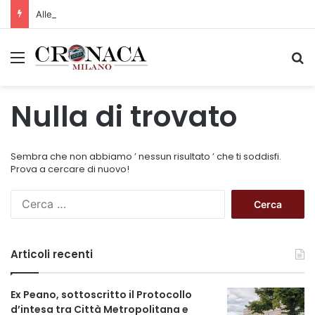
Allerta gialla per rischio temporali a partire dalle ore 18
Menu
C
Nulla di trovato
Sembra che non abbiamo ’ nessun risultato ’ che ti soddisfi.
Prova a cercare di nuovo!
R
i
c
e
Articoli recenti
r
c
a
Ex Peano, sottoscritto il Protocollo
p
d’intesa tra Città Metropolitana e
e