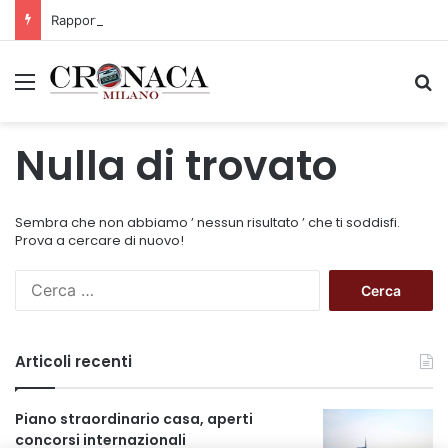
Rapporto OsMed 2025 sull’uso dei farmaci in Italia
Menu
C
Nulla di trovato
Sembra che non abbiamo ’ nessun risultato ’ che ti soddisfi.
Prova a cercare di nuovo!
R
i
c
e
Articoli recenti
r
c
a
Piano straordinario casa, aperti
p
concorsi internazionali
e