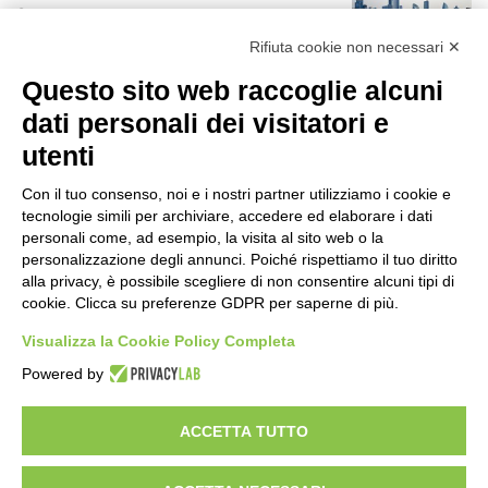
19 ore fa
r
:
Rifiuta cookie non necessari ✕
Rapporto OsMed 2025 sull’uso dei
Questo sito web raccoglie alcuni
farmaci in Italia
19 ore fa
dati personali dei visitatori e
utenti
Un nuovo modello di IA stima il volume
dei ghiacciai del pianeta
Con il tuo consenso, noi e i nostri partner utilizziamo i cookie e
20 ore fa
tecnologie simili per archiviare, accedere ed elaborare i dati
personali come, ad esempio, la visita al sito web o la
Manutenzione strade, nel biennio
personalizzazione degli annunci. Poiché rispettiamo il tuo diritto
2026-27 investiti 56 milioni
alla privacy, è possibile scegliere di non consentire alcuni tipi di
cookie. Clicca su preferenze GDPR per saperne di più.
2 giorni fa
Visualizza la Cookie Policy Completa
Il codice segreto dei neuroni: la
Powered by
memoria della nascita che costruisce il
cervello
2 giorni fa
ACCETTA TUTTO