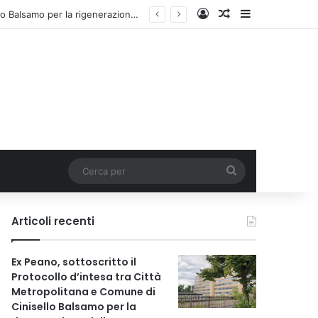
Accedi
Un articolo a c
Barra lateral
Ex Peano, sottoscritto il Protocollo d’intesa tra Città Metropolitana e Comune di Cinisello Balsamo per la rigenerazione dell’area
Cerca
per
Articoli recenti
Ex Peano, sottoscritto il
Protocollo d’intesa tra Città
Metropolitana e Comune di
Cinisello Balsamo per la