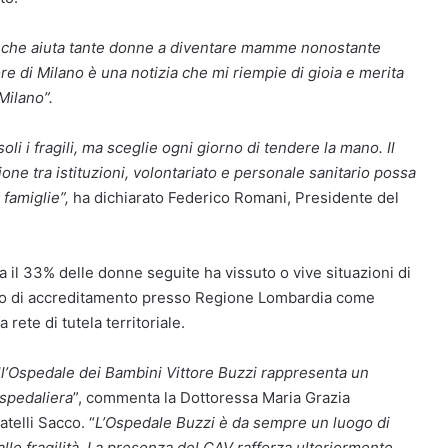
tro che aiuta tante donne a diventare mamme nonostante
re di Milano è una notizia che mi riempie di gioia e merita
Milano”.
li i fragili, ma sceglie ogni giorno di tendere la mano. Il
ne tra istituzioni, volontariato e personale sanitario possa
famiglie”,
ha dichiarato Federico Romani, Presidente del
a il 33% delle donne seguite ha vissuto o vive situazioni di
orso di accreditamento presso Regione Lombardia come
 rete di tutela territoriale.
 dell’Ospedale dei Bambini Vittore Buzzi rappresenta un
spedaliera
”, commenta la Dottoressa Maria Grazia
telli Sacco. “
L’Ospedale Buzzi è da sempre un luogo di
lle fragilità. La presenza del CAV rafforza ulteriormente