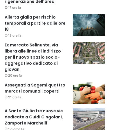
rigenerazione dell’area
17 ore fa
Allerta gialla per rischio
temporali a partire dalle ore
18
18 ore fa
Ex mercato Selinunte, via
libera alle linee di indirizzo
per il nuovo spazio socio-
aggregativo dedicato ai
giovani
20 ore fa
Assegnati a Sogemi quattro
mercati comunali coperti
21 ore fa
A Santa Giulia tre nuove vie
dedicate a Guidi Cingolani,
Zampori e Marchelli
1 giorno fa