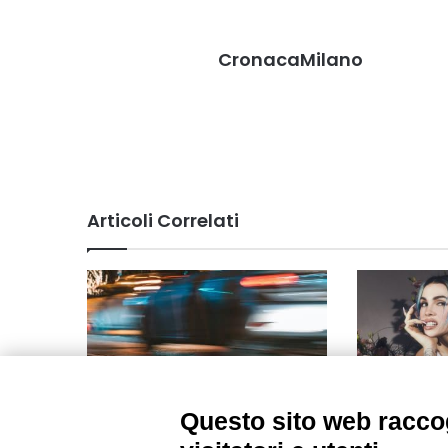
CronacaMilano
Articoli Correlati
Questo sito web raccog
Viabilità 23 settembre zona San
Rose Villain
Siro
appuntament