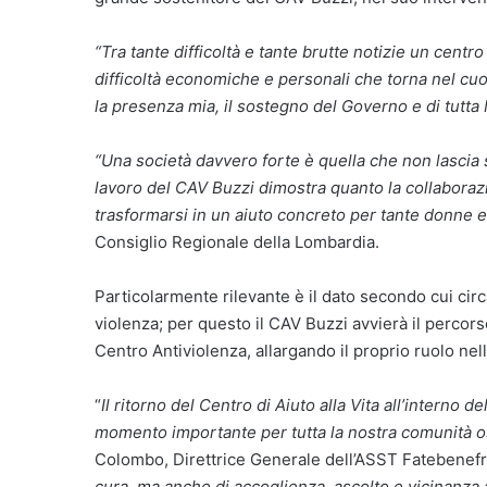
“Tra tante difficoltà e tante brutte notizie un cen
difficoltà economiche e personali che torna nel cuo
la presenza mia, il sostegno del Governo e di tutta 
“Una società davvero forte è quella che non lascia so
lavoro del CAV Buzzi dimostra quanto la collaborazio
trasformarsi in un aiuto concreto per tante donne e 
Consiglio Regionale della Lombardia.
Particolarmente rilevante è il dato secondo cui circ
violenza; per questo il CAV Buzzi avvierà il perc
Centro Antiviolenza, allargando il proprio ruolo nella
“
Il ritorno del Centro di Aiuto alla Vita all’interno
momento importante per tutta la nostra comunità o
Colombo, Direttrice Generale dell’ASST Fatebenefra
cura, ma anche di accoglienza, ascolto e vicinanza a