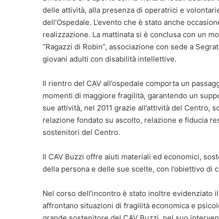
delle attività, alla presenza di operatrici e volonta
dell’Ospedale. L’evento che è stato anche occasione 
realizzazione. La mattinata si è conclusa con un mo
“Ragazzi di Robin”, associazione con sede a Segrate 
giovani adulti con disabilità intellettive.
Il rientro del CAV all’ospedale comporta un passagg
momenti di maggiore fragilità, garantendo un suppo
sue attività, nel 2011 grazie all’attività del Centro, 
relazione fondato su ascolto, relazione e fiducia re
sostenitori del Centro.
Il CAV Buzzi offre aiuti materiali ed economici, so
della persona e delle sue scelte, con l’obiettivo di 
Nel corso dell’incontro è stato inoltre evidenziato 
affrontano situazioni di fragilità economica e psic
grande sostenitore del CAV Buzzi, nel suo interven