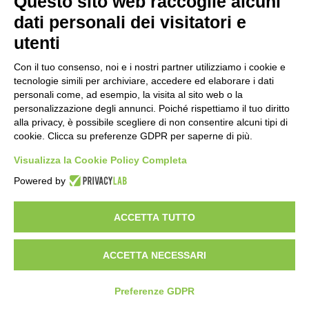
Questo sito web raccoglie alcuni
Un nuovo modello di IA stima il volume
dati personali dei visitatori e
dei ghiacciai del pianeta
utenti
17 ore fa
Con il tuo consenso, noi e i nostri partner utilizziamo i cookie e
Manutenzione strade, nel biennio
tecnologie simili per archiviare, accedere ed elaborare i dati
2026-27 investiti 56 milioni
personali come, ad esempio, la visita al sito web o la
personalizzazione degli annunci. Poiché rispettiamo il tuo diritto
1 giorno fa
alla privacy, è possibile scegliere di non consentire alcuni tipi di
cookie. Clicca su preferenze GDPR per saperne di più.
Il codice segreto dei neuroni: la
memoria della nascita che costruisce il
Visualizza la Cookie Policy Completa
cervello
Powered by
2 giorni fa
ACCETTA TUTTO
Visibileweb - IT03270560802 - info@cronacamilano.it
ACCETTA NECESSARI
Privacy Policy
Preferenze GDPR