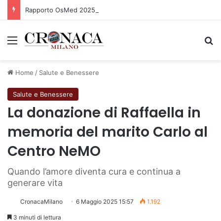
Rapporto OsMed 2025 sull’uso dei farmaci in Italia
Menu
C
Home
/
Salute e Benessere
Salute e Benessere
La donazione di Raffaella in
memoria del marito Carlo al
Centro NeMO
Quando l’amore diventa cura e continua a
generare vita
CronacaMilano
6 Maggio 2025 15:57
1.192
3 minuti di lettura