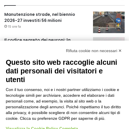
Manutenzione strade, nel biennio
2026-27 investiti 56 milioni
15 ore fa
Il codice segreto dei neuroni: la
memoria della nascita che costruisce il
Rifiuta cookie non necessari ✕
cervello
16 ore fa
Questo sito web raccoglie alcuni
Una guida alimentare per affrontare i
dati personali dei visitatori e
giorni più caldi: come idratarsi e cosa
utenti
portare in tavola a Ferragosto
20 ore fa
Con il tuo consenso, noi e i nostri partner utilizziamo i cookie e
Il Comando della Polizia Locale di
tecnologie simili per archiviare, accedere ed elaborare i dati
Cinisello Balsamo fa scuola
personali come, ad esempio, la visita al sito web o la
personalizzazione degli annunci. Poiché rispettiamo il tuo diritto
21 ore fa
alla privacy, è possibile scegliere di non consentire alcuni tipi di
cookie. Clicca su preferenze GDPR per saperne di più.
JAZZaltro: il quartetto di Luigi
Martinale e l’Orchestra da Camera del
Visualizza la Cookie Policy Completa