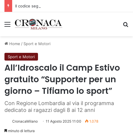
Il codice segreto dei neuroni: la memoria della nascita che costruisce il cervello
Menu
C
Home
/
Sport e Motori
Sport e Motori
All’Idroscalo il Camp Estivo
gratuito “Supporter per un
giorno – Tifiamo lo sport”
Con Regione Lombardia al via il programma
dedicato ai ragazzi dagli 8 ai 12 anni
CronacaMilano
11 Agosto 2025 11:00
1.078
minuto di lettura