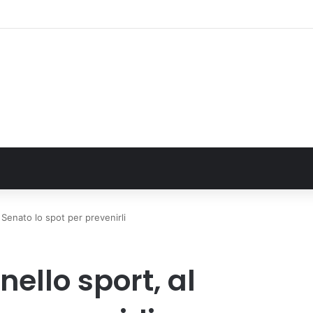
FN. La comunità, la storia, il futuro della ricerca in fisica fondamentale in 
l Senato lo spot per prevenirli
nello sport, al