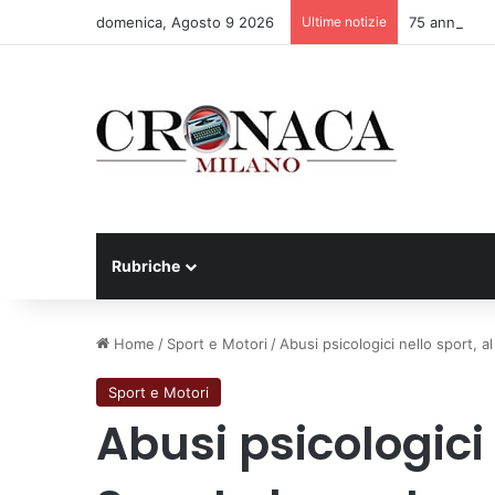
domenica, Agosto 9 2026
Ultime notizie
75 anni di IN
Rubriche
Home
/
Sport e Motori
/
Abusi psicologici nello sport, a
Sport e Motori
Abusi psicologici 