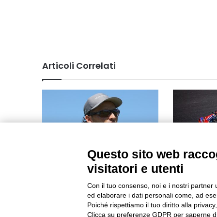
Articoli Correlati
Questo sito web raccog
DP World Tour: Joburg Open con
Bagnaia ed i
visitatori e utenti
tre azzurri
Team in sec
sprint race 
Con il tuo consenso, noi e i nostri partner 
4 Marzo 2026 16:03
7 Settembre 
ed elaborare i dati personali come, ad esem
Poiché rispettiamo il tuo diritto alla privacy
Clicca su preferenze GDPR per saperne di