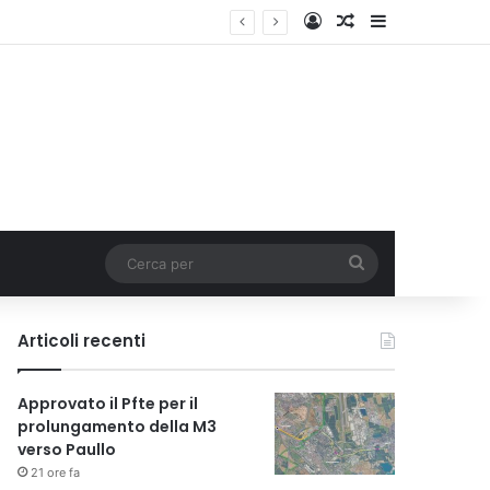
Accedi
Un articolo a c
Barra lateral
Italia
Cerca
per
Articoli recenti
Approvato il Pfte per il
prolungamento della M3
verso Paullo
21 ore fa