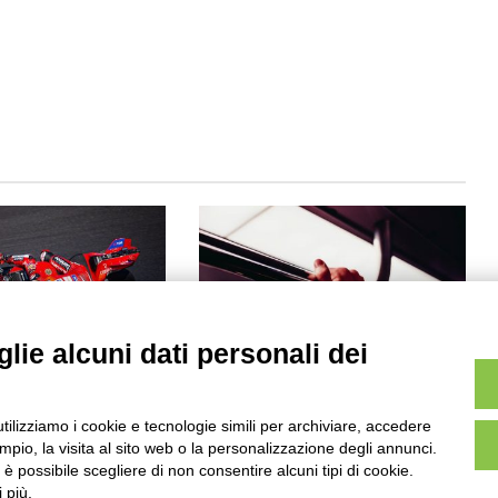
lie alcuni dati personali dei
l Ducati Lenovo
Partita a San Siro: linee 16, 49, 64
onda posizione nella
e 80 deviate
di Misano
utilizziamo i cookie e tecnologie simili per archiviare, accedere
31 Gennaio 2025 15:25
2024 19:15
pio, la visita al sito web o la personalizzazione degli annunci.
, è possibile scegliere di non consentire alcuni tipi di cookie.
 più.