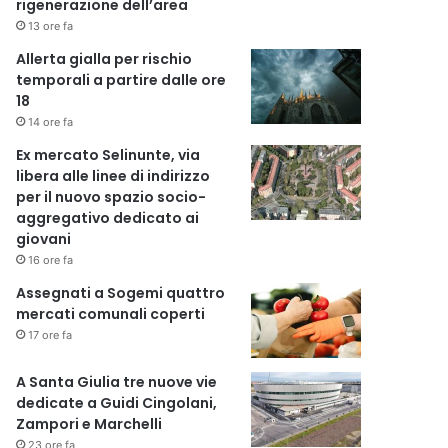
rigenerazione dell’area
13 ore fa
Allerta gialla per rischio
temporali a partire dalle ore
18
14 ore fa
Ex mercato Selinunte, via
libera alle linee di indirizzo
per il nuovo spazio socio-
aggregativo dedicato ai
giovani
16 ore fa
Assegnati a Sogemi quattro
mercati comunali coperti
17 ore fa
A Santa Giulia tre nuove vie
dedicate a Guidi Cingolani,
Zampori e Marchelli
23 ore fa