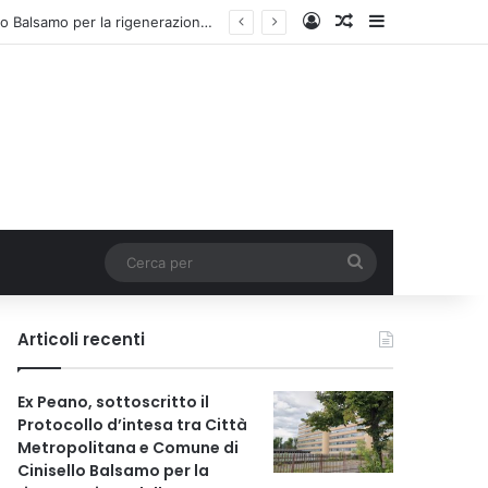
Accedi
Un articolo a c
Barra lateral
Ex Peano, sottoscritto il Protocollo d’intesa tra Città Metropolitana e Comune di Cinisello Balsamo per la rigenerazione dell’area
Cerca
per
Articoli recenti
Ex Peano, sottoscritto il
Protocollo d’intesa tra Città
Metropolitana e Comune di
Cinisello Balsamo per la