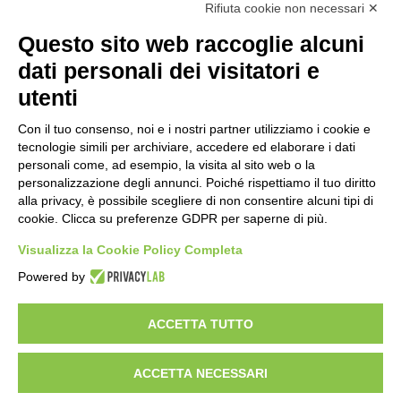
futuro della ricerca in fisica
Rifiuta cookie non necessari ✕
fondamentale in Italia
Questo sito web raccoglie alcuni
5 ore fa
dati personali dei visitatori e
Milano Aiuta Estate, 1600 prestazioni di
assistenza attivate
utenti
7 ore fa
Con il tuo consenso, noi e i nostri partner utilizziamo i cookie e
Il potenziale invisibile: come la
tecnologie simili per archiviare, accedere ed elaborare i dati
curiosità guida l’evoluzione umana
personali come, ad esempio, la visita al sito web o la
personalizzazione degli annunci. Poiché rispettiamo il tuo diritto
14 ore fa
alla privacy, è possibile scegliere di non consentire alcuni tipi di
cookie. Clicca su preferenze GDPR per saperne di più.
Milano tra tradizione e mutamento: il
battito sottile di una metropoli in
Visualizza la Cookie Policy Completa
evoluzione
Powered by
20 ore fa
ACCETTA TUTTO
Visibileweb - IT03270560802 - info@cronacamilano.it
ACCETTA NECESSARI
Privacy Policy