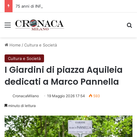
75 anni di INFN. La comunità, la storia, il futuro della ricerca in fisica fondamentale in Italia
Menu
C
Home
/
Cultura e Società
Cultura e Società
I Giardini di piazza Aquileia
dedicati a Marco Pannella
CronacaMilano
19 Maggio 2026 17:54
593
minuto di lettura