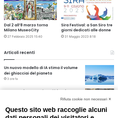
Dal 2 all’8 marzo torna
Sira Festival: a San Siro tre
Milano MuseoCity
giorni dedicati alle donne
27 Febbraio 2025 15:40
31 Maggio 2023 8:18
Articoli recenti
Un nuovo modello di IA stima il volume
dei ghiacciai del pianeta
3 ore fa
Manutenzione strade, nel biennio
2026-27 investiti 56 milioni
Rifiuta cookie non necessari ✕
21 ore fa
Questo sito web raccoglie alcuni
Il codice segreto dei neuroni: la
dati personali dei visitatori e