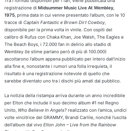
Tra i formati disponibili per i fan, viene pubblicata una
registrazione di
Midsummer Music Live At Wembley,
1975
, prima data in cui venne presentato l’album, con le 10
tracce di
Captain Fantastic e Brown Dirt Cowboy
,
disponibile per la prima volta in vinile. Con ospiti del
calibro di Rufus con Chaka Khan, Joe Walsh, The Eagles e
The Beach Boys, i 72.000 fan in delirio allo stadio di
Wembley (le stime parlano però di più di 100.000)
ascoltarono l’album appena pubblicato per intero dall’inizio
alla fine e, nonostante i rumori una folla irrequieta, il
risultato è una registrazione notevole di quello che
sarebbe diventato uno tra i dischi più amati dal pubblico.
La notizia della ristampa arriva durante un anno incredibile
per Elton che include il suo decimo album #1 nel Regno
Unito,
Who Believe
In Angels?
realizzato con l’amica, undici
volte vincitrice del GRAMMY, Brandi Carlile, nonché l’uscita
dell’album dal vivo
Elton John – Live from the Rainbow