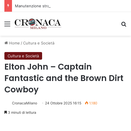
Manutenzione strade, nel biennio 2026-27 investiti 56 milioni
Menu
C
Home
/
Cultura e Società
Cultura e Società
Elton John – Captain
Fantastic and the Brown Dirt
Cowboy
CronacaMilano
24 Ottobre 2025 16:15
1.180
3 minuti di lettura