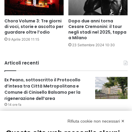
Chora Volume 3: Tre giorni
Dopo due anni torna
di voci, storie e ascolto per
Cesare Cremonini: il tour
guardare oltre l’odio
negli stadi nel 2025, tappa
a Milano
9 Aprile 2026 11:15
23 Settembre 2024 10:30
Articoli recenti
Ex Peano, sottoscritto il Protocollo
d’intesa tra Città Metropolitana e
Comune di Cinisello Balsamo per la
rigenerazione dell’area
14 ore fa
Allerta gialla per rischio temporali a
partire dalle ore 18
Rifiuta cookie non necessari ✕
15 ore fa