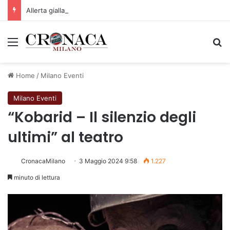
Allerta gialla per rischio temporali a partire dalle ore 18
Menu
C
Home
/
Milano Eventi
Milano Eventi
“Kobarid – Il silenzio degli
ultimi” al teatro
CronacaMilano
3 Maggio 2024 9:58
1.227
minuto di lettura