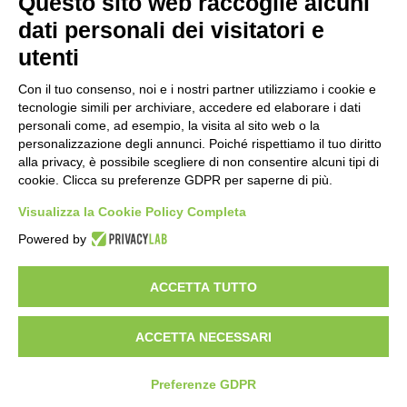
Questo sito web raccoglie alcuni
dati personali dei visitatori e
Ex mercato Selinunte, via libera alle
linee di indirizzo per il nuovo spazio
utenti
socio-aggregativo dedicato ai giovani
17 ore fa
Con il tuo consenso, noi e i nostri partner utilizziamo i cookie e
tecnologie simili per archiviare, accedere ed elaborare i dati
Assegnati a Sogemi quattro mercati
personali come, ad esempio, la visita al sito web o la
comunali coperti
personalizzazione degli annunci. Poiché rispettiamo il tuo diritto
18 ore fa
alla privacy, è possibile scegliere di non consentire alcuni tipi di
cookie. Clicca su preferenze GDPR per saperne di più.
A Santa Giulia tre nuove vie dedicate a
Visualizza la Cookie Policy Completa
Guidi Cingolani, Zampori e Marchelli
24 ore fa
Powered by
ACCETTA TUTTO
Visibileweb - IT03270560802 - info@cronacamilano.it
ACCETTA NECESSARI
Privacy Policy
Preferenze GDPR