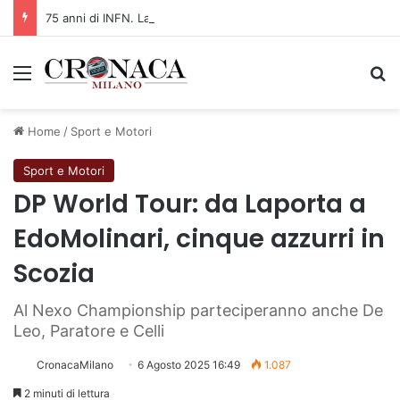
75 anni di INFN. La comunità, la storia, il futuro della ricerca in fisica fondamentale in Italia
Menu
C
Home
/
Sport e Motori
Sport e Motori
DP World Tour: da Laporta a
EdoMolinari, cinque azzurri in
Scozia
Al Nexo Championship parteciperanno anche De
Leo, Paratore e Celli
CronacaMilano
6 Agosto 2025 16:49
1.087
2 minuti di lettura