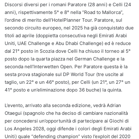
Discorsi diversi per i romani Paratore (28 anni) e Celli (24
anni), rispettivamente 5° e 8° nella “Road to Mallorca”,
l’ordine di merito dell’HotelPlanner Tour. Paratore, sul
secondo circuito europeo, nel 2025 ha già conquistato due
titoli ad aprile (doppietta consecutiva negli Emirati Arabi
Uniti, UAE Challenge e Abu Dhabi Challenge) ed è reduce
dal 21° posto in Scozia dove Celli ha chiuso il torneo al 5°
posto dopo la quarta piazza nel German Challenge e la
seconda nell’Interwetten Open. Per Paratore questa è la
sesta prova stagionale sul DP World Tour (tre uscite al
taglio, un 22° e un 46° posto), per Celli (un 21°, un 27° un
41° posto e un’eliminazione dopo 36 buche) la quinta.
L’evento, arrivato alla seconda edizione, vedrà Adrian
Otaegui (spagnolo che ha deciso di cambiare nazionalità
per concedersi un’opportunità di partecipare ai Giochi di
Los Angeles 2028, oggi difende i colori degli Emirati Arabi
Uniti) quale “defending champion” visto l’exploit del 2020