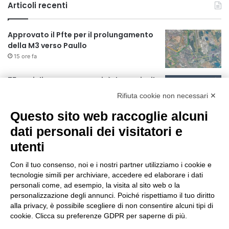
Articoli recenti
Approvato il Pfte per il prolungamento
della M3 verso Paullo
15 ore fa
75 anni di INFN. La comunità, la storia, il
futuro della ricerca in fisica
Rifiuta cookie non necessari ✕
fondamentale in Italia
15 ore fa
Questo sito web raccoglie alcuni
Milano Aiuta Estate, 1600 prestazioni di
dati personali dei visitatori e
assistenza attivate
utenti
17 ore fa
Con il tuo consenso, noi e i nostri partner utilizziamo i cookie e
Il potenziale invisibile: come la
tecnologie simili per archiviare, accedere ed elaborare i dati
curiosità guida l’evoluzione umana
personali come, ad esempio, la visita al sito web o la
personalizzazione degli annunci. Poiché rispettiamo il tuo diritto
24 ore fa
alla privacy, è possibile scegliere di non consentire alcuni tipi di
cookie. Clicca su preferenze GDPR per saperne di più.
Milano tra tradizione e mutamento: il